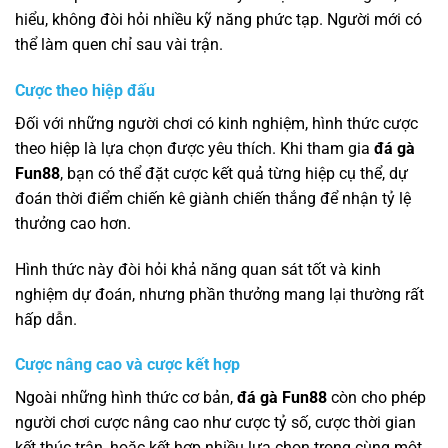
hiểu, không đòi hỏi nhiều kỹ năng phức tạp. Người mới có
thể làm quen chỉ sau vài trận.
Cược theo hiệp đấu
Đối với những người chơi có kinh nghiệm, hình thức cược
theo hiệp là lựa chọn được yêu thích. Khi tham gia
đá gà
Fun88
, bạn có thể đặt cược kết quả từng hiệp cụ thể, dự
đoán thời điểm chiến kê giành chiến thắng để nhận tỷ lệ
thưởng cao hơn.
Hình thức này đòi hỏi khả năng quan sát tốt và kinh
nghiệm dự đoán, nhưng phần thưởng mang lại thường rất
hấp dẫn.
Cược nâng cao và cược kết hợp
Ngoài những hình thức cơ bản,
đá gà Fun88
còn cho phép
người chơi cược nâng cao như cược tỷ số, cược thời gian
kết thúc trận, hoặc kết hợp nhiều lựa chọn trong cùng một