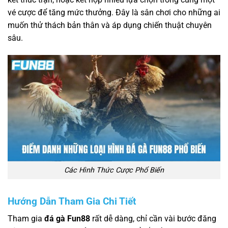
vé cược để tăng mức thưởng. Đây là sân chơi cho những ai
muốn thử thách bản thân và áp dụng chiến thuật chuyên
sâu.
Các Hình Thức Cược Phổ Biến
Hướng Dẫn Tham Gia Chi Tiết
Tham gia
đá gà Fun88
rất dễ dàng, chỉ cần vài bước đăng