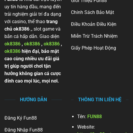
Giới Thiệu Fun88
uy tín hàng đầu, mang đến
Chính Sách Bảo Mật
trải nghiệm giải trí đa dạng
với casino, thể thao
trang
Điều Khoản Điều Kiện
chủ ok8386
,, slot game và
Miễn Trừ Trách Nhiệm
bắn cá hấp dẫn. Giao diện
ok8386
,
ok8386
,
ok8386
,
Giấy Phép Hoạt Động
ok8386
hiện đại, bảo mật
cao cùng nhiều ưu đãi giá
trị giúp người chơi tận
hưởng không gian cá cược
đỉnh cao mọi lúc, mọi nơi.
HƯỚNG DẪN
THÔNG TIN LIÊN HỆ
Tên:
FUN88
Đăng Ký Fun88
Website:
Đăng Nhập Fun88