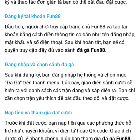
ký và thao tác đơn giản là bạn có thể bắt đầu đặt cược.
Đăng ký tài khoản Fun88
Đầu tiên, người chơi truy cập trang chủ Fun88 và tạo tài
khoản bằng cách điền thông tin cơ bản như tên đăng nhập,
mật khẩu và số điện thoại. Sau khi hoàn tất, bạn sẽ có
quyền truy cập đầy đủ vào sảnh
đá gà Fun88
.
Đăng nhập và chọn sảnh đá gà
Sau khi đăng ký, bạn đăng nhập hệ thống và chọn mục
“Đá Gà” trên thanh menu. Lúc này, giao diện sảnh cược sẽ
hiện ra với danh sách các trận đang và sắp diễn ra. Bạn chỉ
cần chọn trận yêu thích để bắt đầu theo dõi và đặt cược.
Nạp tiền và tham gia đặt cược
Trước khi đặt cược, bạn nạp tiền qua các phương thức hỗ
trợ như chuyển khoản, ví điện tử hoặc QR code. Giao dịch
được xử lý nhanh chóng, giúp bạn tham gia
đá gà Fun88